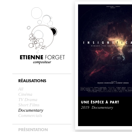
RÉALISATIONS
All
Cinéma
TV Drama
UNE ÉSPÈCE À PART
Short Films
2019
Documentary
Documentary
Commercials
PRÉSENTATION